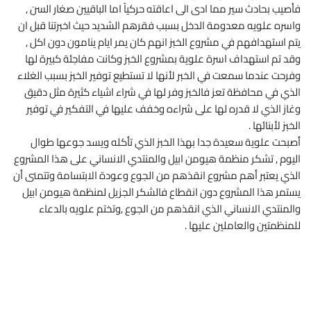
فأصيب بحادث سير مما ادى الى اعاقته حركياً اما الباقيين صغار السن ,
واسره علويه معدومة الدخل بسبب فقرهم الشديد حيث اخبرتنا قبل ان
يتم استهدافهم في مشروع الخبز انهم كان يمر ايام ينامون دون اكل ,
وقد تم استهداف اسرة علوية بمشروع الخبز وكانت مفاجئة كبيرة لها
وفرحت عندما سمعت في الخبر لأنها لا تستطيع توفير الخبز بسبب الغلاء
الذي في محافظة تعز فالخبز وفر لها في شراء اشياء كثيرة مثل دقيق
وغاز الذي لا قدره لها على شراءه وخفف عليها في التفكير في توفير
الخبز لأبنائها .
أصبحت علوية سعيدة جدا بهذا الخبز الذي تأكله ويسد جوعها طوال
اليوم , تشكر منظمة هيومن ابيل والمنتدي الانساني على هذا المشروع
الذي يعتبر أهم مشروع انقذهم من الجوع وعودة الابتسامة وتتمنى أن
يستمر هذا المشروع دون انقطاع فالشكر الجزيل لمنظمة هيومن ابيل
والمنتدي الانساني الذي انقذهم من الجوع ,وتختم علويه بالدعاء
للمنظمتين والعاملين عليها .