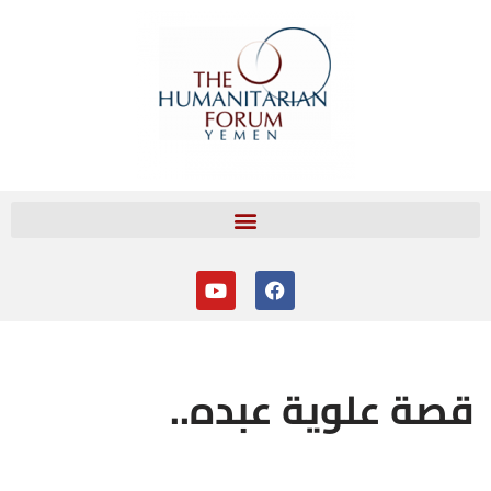
تخطى
إلى
المحتوى
قصة علوية عبده..