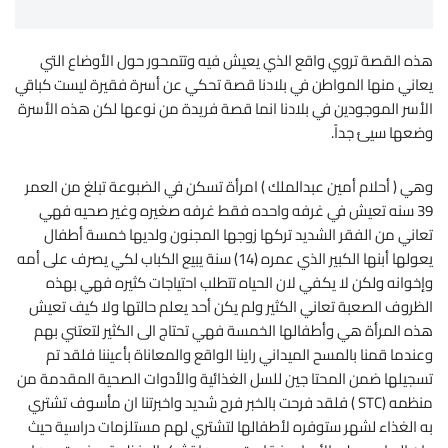
هذه القصة تروي واقع الذي يعيش فيه وتتمحور حول الأوضاع التي
يعاني منها المواطن في بلادنا قصة تحكي عن أسرة فقيرة ليست كباقي
الأسر الموجودين في بلادنا انما قصة فريدة من نوعها لكن هذه الأسرة
وضعها سيئ جداً.
وهي ( أحلام أمين عبدالملك ) امرأة تسكن في الضبوعة تبلغ من العمر
39 سنه تعيش في غرفه واحده فقط غرفه صغيره وغير صحيه فهي
تعاني من الفقر الشديد تركها زوجها المجنون ولديها خمسة أطفال
يعولها أبنها الكبير الذي عمره (14) سنة يبيع الكباب لكي يصرف على أمه
وإخوانه ولكن لا يكفي لان الحياه تتطلب احتياجات كثيره فهي بهذه
الظروف الصعبة تعاني الكثير ولم يكن أحد يعلم حالتها ولا كيف تعيش
هذه المرأة هي وأطفالها الخمسة فهي تحتاج الى الكثير لتعتني بهم
وعندما قمنا بالمسح الميداني راينا الواقع والمعاناة بأعيننا فلقد تم
تسجيلها ضمن المحتا جين للسل الغذائية والأدوات الصحية المقدمة من
منظمه (STC ) فلقد فرحت بالخبر فرح شديد واخبرتنا ان مأسوف تشتري
به الغذاء لشهر ستوفره لأطفالها لتشتري لهم مستلزمات دراسية حيث