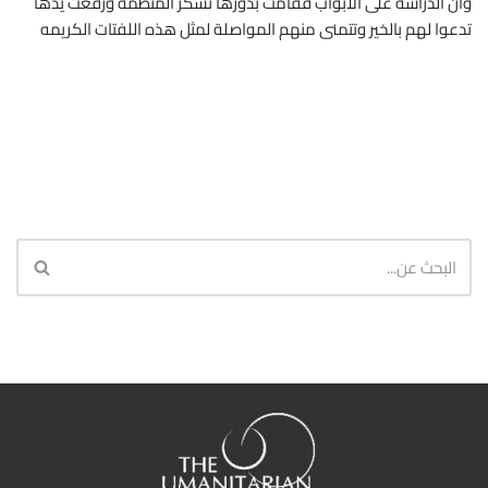
وان الدراسه على الأبواب فقامت بدورها تشكر المنظمة ورفعت يدها
تدعوا لهم بالخير وتتمنى منهم المواصلة لمثل هذه اللفتات الكريمه