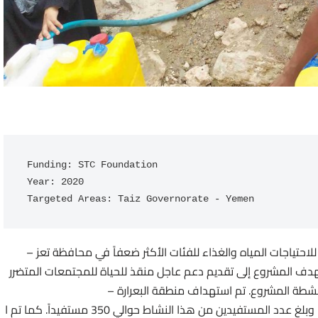
Funding: STC Foundation

Year: 2020

Targeted Areas: Taiz Governorate - Yemen
للاحتياجات المياه والغذاء للفئات الأكثر ضعفاً في محافظة تعز –
من، بتمويل من منظمة STC في محافظة تعز. \r\nيهدف المشروع إلى تقديم دعم عاجل منقذ للحياة للمجتمعات المتضرر
تعز من خلال تنفيذ أنشطة المشروع. تم استهداف منطقة البعرارة –
مديرية القاهرة بمياه الشرب النظيفة لمدة شهر كامل. وبلغ عدد المستفيدين من هذا النشاط حوالي 350 مستفيداً. كما تم ا