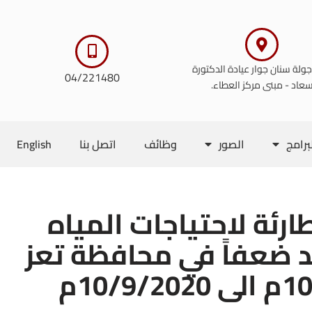
 جولة سنان جوار عيادة الدكتورة
04/221480
عاد - مبنى مركز العطاء.
برامج
الصور
وظائف
اتصل بنا
English
رئة لاحتياجات المياه
د ضعفاً في محافظة تعز