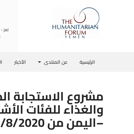
تخطى
إلى
تعز -
المحتوى
س
الرئيسية
عن المنتدى
الأخبار
ال
مشروع الاستجابة الطا
والغذاء للفئات الأش
–اليمن من 10/8/2020م الى 10/9/2020م