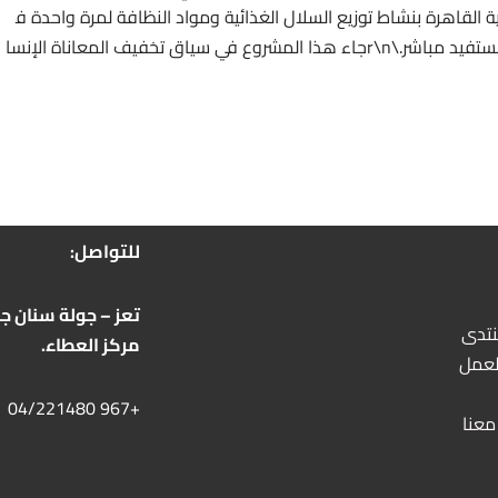
ديرية القاهرة بنشاط توزيع السلال الغذائية ومواد النظافة لمرة واحدة ف
قط. وبلغ إجمالي عدد المستفيدين من المشروع 722 مستفيد مباشر.\r\nجاء هذا المشروع في سياق تخفيف المعاناة الإنسا
للتواصل:
تعز – جولة سنان جو
نتدى
مركز العطاء.
لعمل
+967 04/221480
معنا