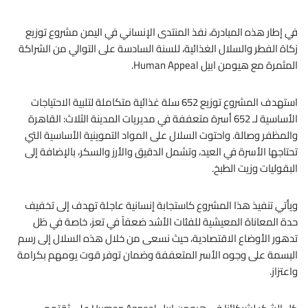
في إطار هذه المبادرة، نفذ المنتدى الإنساني في اليمن مشروع توزيع
زكاة الفطر والسلال الغذائية، للسنة السادسة على التوالي من الشراكة
المثمرة مع هيومن ابيل Human Appeal.
استهدف المشروع توزيع 652 سلة غذائية متكاملة لتلبية الاحتياجات
الأساسية لـ 652 أسرة متعففة في مديريات المدينة الثلاث: القاهرة
والمظفر وصالة. واحتوت السلال على المواد التموينية الأساسية التي
تحتاجها الأسرة في العيد، وتشمل الدقيق والأرز والسكر، بالإضافة إلى
البقوليات وزيت الطبخ.
ويأتي تنفيذ هذا المشروع كاستجابة إنسانية عاجلة تهدف إلى تخفيف
حدة المعاناة المعيشية للفئات الأشد ضعفاً في تعز، خاصة في ظل
تدهور الأوضاع الاقتصادية، حيث نسعى من خلال هذه السلال إلى رسم
البسمة على وجوه الأسر المتعففة وضمان توفر قوت يومهم بكرامة
واعتزاز.