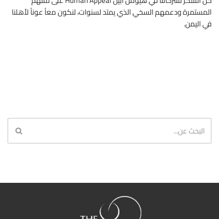
كل الشكر لشركائنا في هيومن ابيل Human Appeal على ثقتهم
المستمرة ودعمهم السخي الذي يمتد لسنوات، لنكون معاً عوناً لأهلنا
في اليمن.