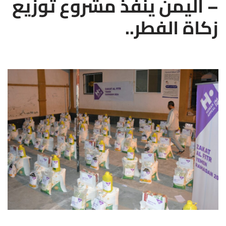
– اليمن ينفذ مشروع توزيع
زكاة الفطر..