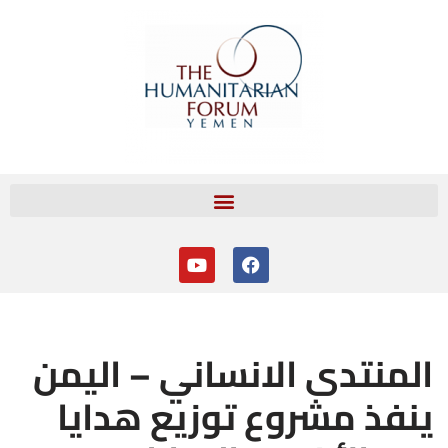
تخطى
إلى
المحتوى
المنتدى الانساني – اليمن
ينفذ مشروع توزيع هدايا