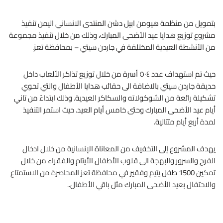
بتمويل من منظمة هيومن ابيل دشن المنتدى الانساني اليمن تنفيذ
مشروع توزيع هدايا عيد الأضحى المبارك، وذلك من خلال تنفيذ مجموعة
من الأنشطة العيدية المختلفة في جاردن سيتي – بمحافظة تعز.
حيث تم استهداف عدد ٥٠٤ أسرة من خلال توزيع تذاكر الألعاب داخل
حديقة جاردن سيتي بالاضافة الى حقائب هدايا الأطفال والتي تحوي
تشكيلة رائعة من الشوكولاته والسكاكر العيدية. وذلك ابتداءً من تاني
أيام عيد الأضحى المبارك وحتى خامس أيام العيد. حيث استمر التنفيذ
لمدة أربع أيام متتالية.
يهدف المشروع إلى
التخفيف من المعاناة الإنسانية من خلال ادخال
الفرح والسرور والبهجة الى قلوب الأطفال الأيتام والفقراء من خلال
تمكين 1500 طفل يتيم وفقير في محافظة تعز المحاصرة من الاستمتاع
والاحتفال بعيد الأضحى المبارك مثل باقي الأطفال..