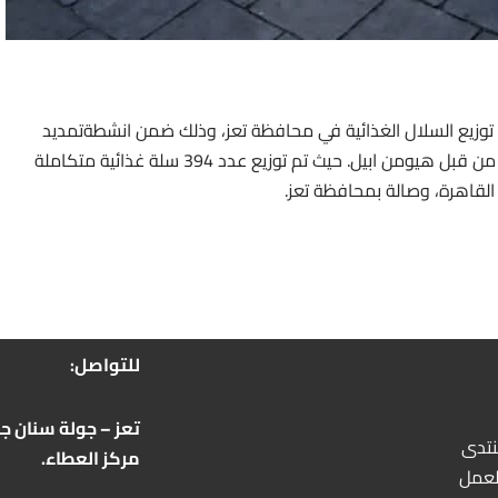
ط توزيع السلال الغذائية في محافظة تعز، وذلك ضمن انشطةتمديد
مشروع الاستجابة الطارئة لسوء التغذية بتعز ، والممول من قبل هيومن ابيل. حيث تم توزيع عدد 394 سلة غذائية متكاملة
 القاهرة، وصالة بمحافظة تعز.
للتواصل:
تعز – جولة سنان جو
نتدى
مركز العطاء.
لعمل